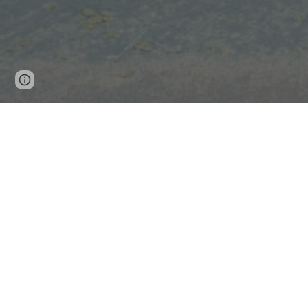
Page
Report abuse
updated